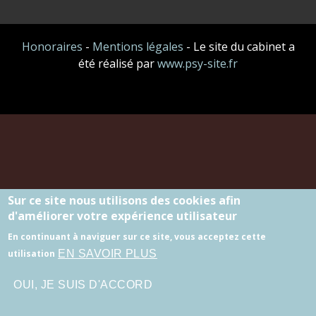
Honoraires
-
Mentions légales
- Le site du cabinet a
été réalisé par
www.psy-site.fr
Sur ce site nous utilisons des cookies afin
d'améliorer votre expérience utilisateur
En continuant à naviguer sur ce site, vous acceptez cette
EN SAVOIR PLUS
utilisation
OUI, JE SUIS D'ACCORD